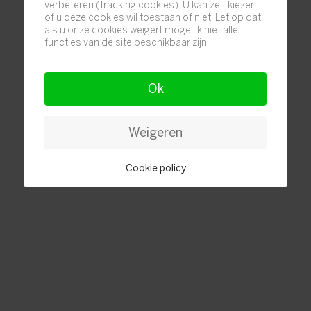
verbeteren (tracking cookies). U kan zelf kiezen
of u deze cookies wil toestaan of niet. Let op dat
als u onze cookies weigert mogelijk niet alle
functies van de site beschikbaar zijn.
Ok
Weigeren
Cookie policy