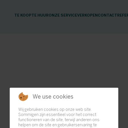
TE KOOP
TE HUUR
ONZE SERVICE
VERKOPEN
CONTACT
REFE
We use cookies
Wij gebruiken cookies op onze web site.
Sommigen zijn essentieel voor het correct
functioneren van de site, terwijl anderen ons
helpen om de site en gebruikerservaring te