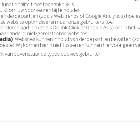
unctionaliteit niet toegankelijk is.
ruikt om uw voorkeuren bij te houden.
eren derde partijen (zoals WebTrends of Google Analytics) hoe 
nze website optimaliseren naar onze gebruikers toe.
oor derde partijen (zoals DoubleClick of Google Ads) om in h
aar andere, niet-gerelateerde websites.
: Websites kunnen inhoud van derde partijen bevatten (zoal
edia)
oestel. Wij komen hierin niet tussen en kunnen hiervoor geen v
lk van bovenstaande types cookies gebruiken.