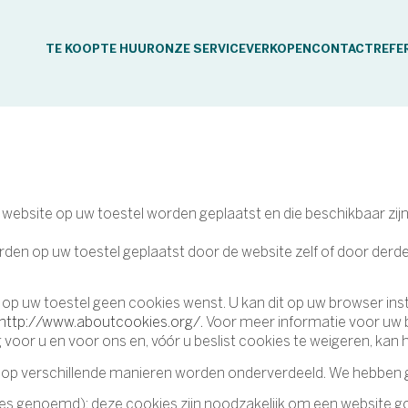
TE KOOP
TE HUUR
ONZE SERVICE
VERKOPEN
CONTACT
REFE
en website op uw toestel worden geplaatst en die beschikbaar 
n op uw toestel geplaatst door de website zelf of door derde p
u op uw toestel geen cookies wenst. U kan dit op uw browser ins
http://www.aboutcookies.org/.
Voor meer informatie voor uw b
g voor u en voor ons en, vóór u beslist cookies te weigeren, kan he
op verschillende manieren worden onderverdeeld. We hebben ge
 genoemd): deze cookies zijn noodzakelijk om een website goe