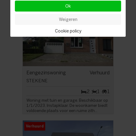
Ok
Verhuurd
Weigeren
Cookie policy
Eengezinswoning
Verhuurd
STEKENE
2
1
1
Woning met tuin en garage. Beschikbaar op
1/1/2023. Instapklaar. De woonkamer biedt
voldoende plaats voor een ruime zith...
Verhuurd