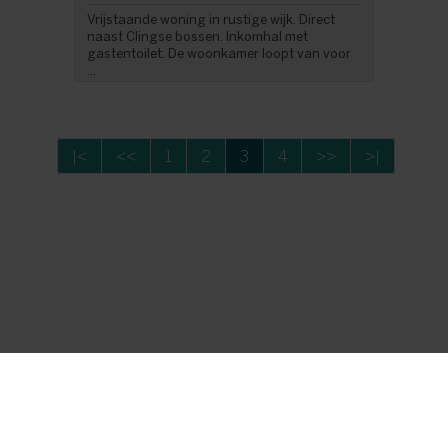
Vrijstaande woning in rustige wijk. Direct
naast Clingse bossen. Inkomhal met
gastentoilet. De woonkamer loopt van voor
...
|<
<<
1
2
3
4
>>
>|
Foto's en tekst copyright © Eberhard vastgoed
Design en broncode copyright © Omnicasa -
Disclaimer
-
Privacy statement